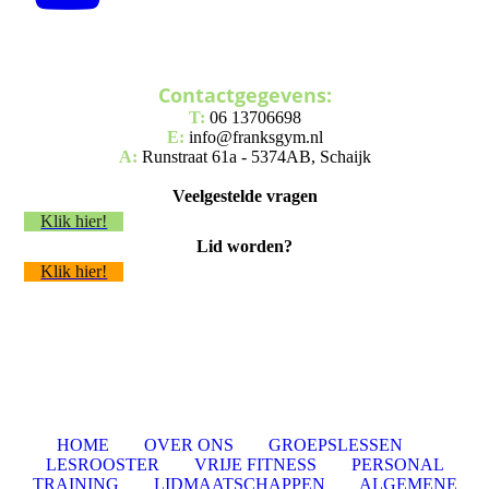
Contactgegevens:
T:
06 13706698
E:
info@franksgym.nl
A:
Runstraat 61a - 5374AB, Schaijk
Veelgestelde vragen
Klik hier!
Lid worden?
Klik hier!
HOME
OVER ONS
GROEPSLESSEN
LESROOSTER
VRIJE FITNESS
PERSONAL
TRAINING
LIDMAATSCHAPPEN
ALGEMENE