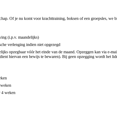
ap. Of je nu komt voor krachttraining, boksen of een groepsles, we bi
ving (i.p.v. maandelijks)
ische verlenging indien niet opgezegd
lijks opzegbaar vóór het einde van de maand. Opzeggen kan via e-mai
t hiervan een bewijs te bewaren). Bij geen opzegging wordt het lid
eken
4 weken
r 4 weken