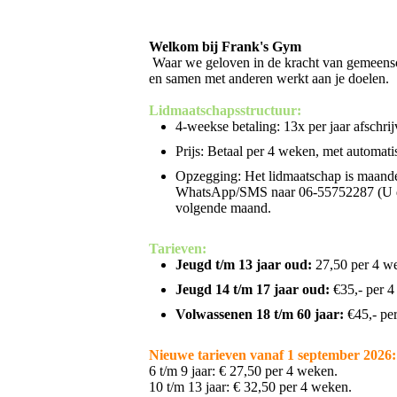
Welkom bij Frank's Gym
Waar we geloven in de kracht van gemeensch
en samen met anderen werkt aan je doelen.
Lidmaatschapsstructuur:
4-weekse betaling: 13x per jaar afschrij
Prijs: Betaal per 4 weken, met automat
Opzegging: Het lidmaatschap is maande
WhatsApp/SMS naar 06-55752287 (U dien
volgende maand.
Tarieven:
Jeugd t/m 13 jaar oud:
27,50 per 4 w
Jeugd 14 t/m 17 jaar oud:
€35,- per 
Volwassenen 18 t/m 60 jaar:
€45,- pe
Nieuwe tarieven vanaf 1 september 2026:
6 t/m 9 jaar: € 27,50 per 4 weken.
10 t/m 13 jaar: € 32,50 per 4 weken.