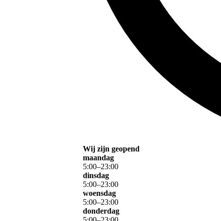
Wij zijn geopend
maandag
5
:
00
–
23
:
00
dinsdag
5
:
00
–
23
:
00
woensdag
5
:
00
–
23
:
00
donderdag
5
:
00
–
23
:
00